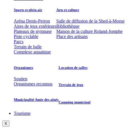
Sports et plein air
Arts et culture
Aréna Denis-Perron
Salle de diffusion de la Shed-à-Morue
Aires de jeux extérieurs
Bibliothèque
Plateaux de gymnase
Maison de la culture Roland-Jomphe
Piste cyclable
Place des artisans
Parcs
Terrain de balle
Complexe aquatique
Organismes
Location de salles
Soutien
Organismes reconnus
Terrain de jeux
Municipalité Amie des aînés
Camping municipal
Tourisme
X