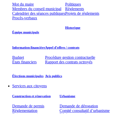
Mot du maire
Politiques
Membres du conseil municipal
Règlements
Calendrier des séances publiques
Projets de règlements
Procès-verbaux
Historique
Équipe municipale​
Information financière​
Appel d’offres / contrats​
Budget
Procédure gestion contractuelle
États financiers
Rapport des contrats octroyés
Élections municipales​​
Avis publics
Services aux citoyens
Construction et rénovation
Urbanisme
Demande de permis
Demande de dérogation
Règlementation
Comité consultatif d’urbanisme