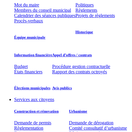
Mot du maire
Politiques
Membres du conseil municipal
Règlements
Calendrier des séances publiques
Projets de règlements
Procès-verbaux
Historique
Équipe municipale​
Information financière​
Appel d’offres / contrats​
Budget
Procédure gestion contractuelle
États financiers
Rapport des contrats octroyés
Élections municipales​​
Avis publics
Services aux citoyens
Construction et rénovation
Urbanisme
Demande de permis
Demande de dérogation
Règlementation
Comité consultatif d’urbanisme