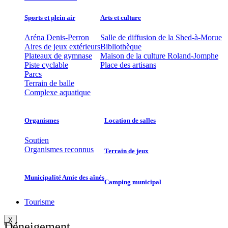
Sports et plein air
Arts et culture
Aréna Denis-Perron
Salle de diffusion de la Shed-à-Morue
Aires de jeux extérieurs
Bibliothèque
Plateaux de gymnase
Maison de la culture Roland-Jomphe
Piste cyclable
Place des artisans
Parcs
Terrain de balle
Complexe aquatique
Organismes
Location de salles
Soutien
Organismes reconnus
Terrain de jeux
Municipalité Amie des aînés
Camping municipal
Tourisme
X
Déneigement