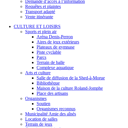
Demande d’accès à l’information
Requêtes et plaintes
Transport adapté
Vente itinérante
CULTURE ET LOISIRS
Sports et plein air
Aréna Denis-Perron
Aires de jeux extérieurs
Plateaux de gymnase
Piste cyclable
Parcs
Terrain de balle
Complexe aquatique
Arts et culture
Salle de diffusion de la Shed-à-Morue
Bibliothèque
Maison de la culture Roland-Jomphe
Place des artisans
Organismes
Soutien
Organismes reconnus
Municipalité Amie des aînés
Location de salles
Terrain de jeux