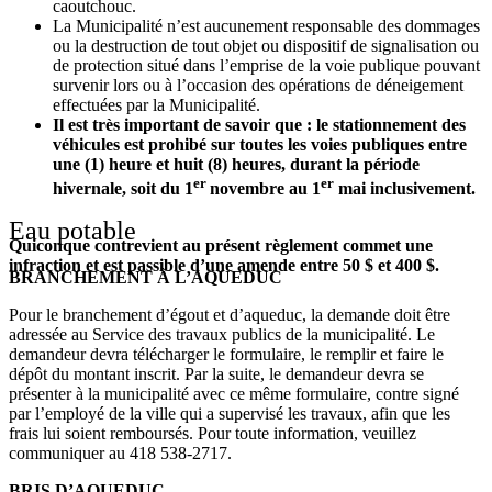
caoutchouc.
La Municipalité n’est aucunement responsable des dommages
ou la destruction de tout objet ou dispositif de signalisation ou
de protection situé dans l’emprise de la voie publique pouvant
survenir lors ou à l’occasion des opérations de déneigement
effectuées par la Municipalité.
Il est très important de savoir que : le stationnement des
véhicules est prohibé sur toutes les voies publiques entre
une (1) heure et huit (8) heures, durant la période
er
er
hivernale, soit du 1
novembre au 1
mai inclusivement.
Eau potable
Quiconque contrevient au présent règlement commet une
infraction et est passible d’une amende entre 50 $ et 400 $.
BRANCHEMENT À L’AQUEDUC
Pour le branchement d’égout et d’aqueduc, la demande doit être
adressée au Service des travaux publics de la municipalité. Le
demandeur devra télécharger le formulaire, le remplir et faire le
dépôt du montant inscrit. Par la suite, le demandeur devra se
présenter à la municipalité avec ce même formulaire, contre signé
par l’employé de la ville qui a supervisé les travaux, afin que les
frais lui soient remboursés. Pour toute information, veuillez
communiquer au 418 538-2717.
BRIS D’AQUEDUC