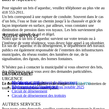
Pour signaler un bris d’aqueduc, veuillez téléphoner au plus vite au
418 553-2911.
Un bris correspond à une rupture de conduite. Souvent dans le cas
d’un bris, l’eau se fraie un chemin jusqu’à la chaussée et gicle de
façon importante en surface, par ailleurs, vous constatez une
diminution de pression dans vos tuyaux. Les bris surviennent plus
Autres services
souvent en période de gel et dégel.
Notez que si un bris d’aqueduc survient sur votre terrain ou à
l’intérieur de votre résidence, vous devez faire appel à un plombier.
En sus de l’aqueduc et du déneigement, le département des travaux
publics est également responsable de l’entretien des infrastructures
municipales, du réseau routier, des lumières de rue, de la
signalisation, des égouts, des bornes fontaines.
N’hésitez pas à contacter la municipalité si vous observer des bris,
des déficiences ou si vous avez des demandes particulières.
DÉNEIGEMENT
EAU POTABLE
URGENCE
Modification au règlement de déneigement
Règlement nº 289
En dehors des heures régulières de bureau :
418 553‑2911
Le service des travaux publics et de l’ingénierie assure l’entretien de
Règlement sur le déneigement
Bilan annuel de la qualité de l'eau potable 2025
toutes les infrastructures municipales.
Circuit de déneigement
Circuit de déneigement des trottoirs
AUTRES SERVICES
Pour toute autre demande, veuillez contacter directement le Service