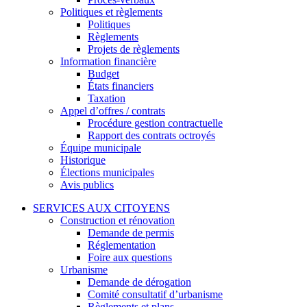
Politiques et règlements
Politiques
Règlements
Projets de règlements
Information financière
Budget
États financiers
Taxation
Appel d’offres / contrats
Procédure gestion contractuelle
Rapport des contrats octroyés
Équipe municipale
Historique
Élections municipales
Avis publics
SERVICES AUX CITOYENS
Construction et rénovation
Demande de permis
Réglementation
Foire aux questions
Urbanisme
Demande de dérogation
Comité consultatif d’urbanisme
Règlements et plans