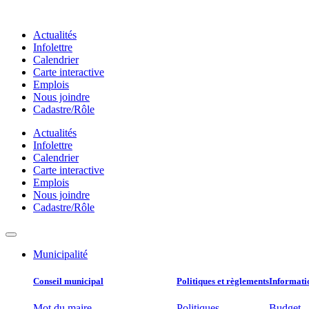
Aller
au
Actualités
contenu
Infolettre
Calendrier
Carte interactive
Emplois
Nous joindre
Cadastre/Rôle
Actualités
Infolettre
Calendrier
Carte interactive
Emplois
Nous joindre
Cadastre/Rôle
Municipalité
Conseil municipal​
Politiques et règlements​
Informatio
Mot du maire
Politiques
Budget