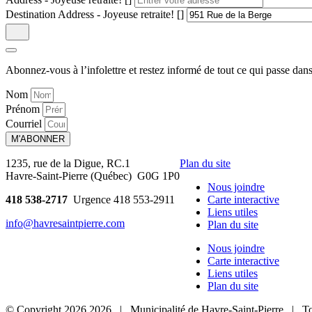
Destination Address - Joyeuse retraite! []
Abonnez-vous à l’infolettre et restez informé de tout ce qui passe
dans
Nom
Prénom
Courriel
M'ABONNER
1235, rue de la Digue, RC.1
Plan du site
Havre-Saint-Pierre (Québec) G0G 1P0
Nous joindre
418 538-2717
Urgence 418 553-2911
Carte interactive
Liens utiles
info@havresaintpierre.com
Plan du site
Nous joindre
Carte interactive
Liens utiles
Plan du site
© Copyright
2026
2026
| Municipalité de Havre-Saint-Pierre | To