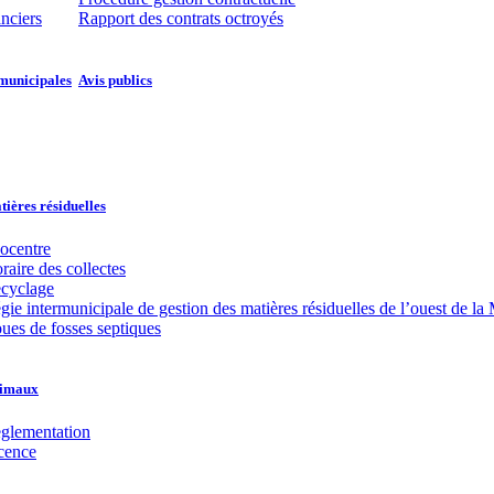
anciers
Rapport des contrats octroyés
municipales​​
Avis publics
ières résiduelles
ocentre
raire des collectes
cyclage
gie intermunicipale de gestion des matières résiduelles de l’ouest de
ues de fosses septiques
imaux
glementation
cence