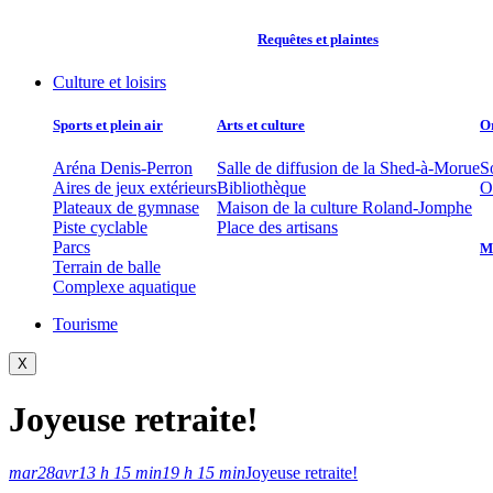
Requêtes et plaintes
Culture et loisirs
Sports et plein air
Arts et culture
O
Aréna Denis-Perron
Salle de diffusion de la Shed-à-Morue
S
Aires de jeux extérieurs
Bibliothèque
O
Plateaux de gymnase
Maison de la culture Roland-Jomphe
Piste cyclable
Place des artisans
Parcs
Mu
Terrain de balle
Complexe aquatique
Tourisme
X
Joyeuse retraite!
mar
28
avr
13 h 15 min
19 h 15 min
Joyeuse retraite!