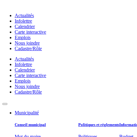
Aller
au
Actualités
contenu
Infolettre
Calendrier
Carte interactive
Emplois
Nous joindre
Cadastre/Rôle
Actualités
Infolettre
Calendrier
Carte interactive
Emplois
Nous joindre
Cadastre/Rôle
Municipalité
Conseil municipal​
Politiques et règlements​
Informatio
Mot du maire
Politiques
Budget