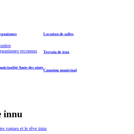
rganismes
Location de salles
outien
rganismes reconnus
Terrain de jeux
nicipalité Amie des aînés
Camping municipal
e innu
des vagues et le rêve innu