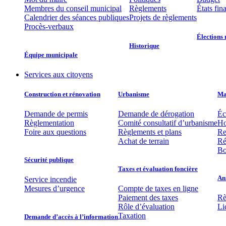
Membres du conseil municipal
Règlements
États fin
Calendrier des séances publiques
Projets de règlements
Procès-verbaux
Élections 
Historique
Équipe municipale​
Services aux citoyens
Construction et rénovation
Urbanisme
Mat
Demande de permis
Demande de dérogation
Éc
Règlementation
Comité consultatif d’urbanisme
Ho
Foire aux questions
Règlements et plans
Re
Achat de terrain
Ré
Bo
Sécurité publique
Taxes et évaluation foncière
An
Service incendie
Mesures d’urgence
Compte de taxes en ligne
Paiement des taxes
Rè
Rôle d’évaluation
Li
Taxation
Demande d’accès à l’information