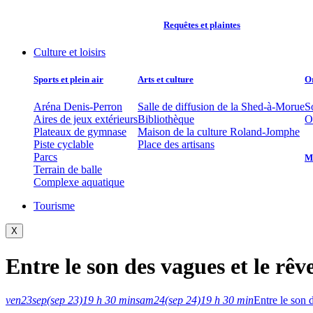
Requêtes et plaintes
Culture et loisirs
Sports et plein air
Arts et culture
O
Aréna Denis-Perron
Salle de diffusion de la Shed-à-Morue
S
Aires de jeux extérieurs
Bibliothèque
O
Plateaux de gymnase
Maison de la culture Roland-Jomphe
Piste cyclable
Place des artisans
Parcs
Mu
Terrain de balle
Complexe aquatique
Tourisme
X
Entre le son des vagues et le rêv
ven
23
sep
(sep 23)
19 h 30 min
sam
24
(sep 24)
19 h 30 min
Entre le son 