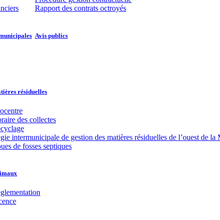
anciers
Rapport des contrats octroyés
municipales​​
Avis publics
ières résiduelles
ocentre
raire des collectes
cyclage
gie intermunicipale de gestion des matières résiduelles de l’ouest de
ues de fosses septiques
imaux
glementation
cence