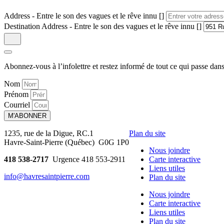
Address - Entre le son des vagues et le rêve innu []
Destination Address - Entre le son des vagues et le rêve innu []
Abonnez-vous à l’infolettre et restez informé de tout ce qui passe
dans
Nom
Prénom
Courriel
M'ABONNER
1235, rue de la Digue, RC.1
Plan du site
Havre-Saint-Pierre (Québec) G0G 1P0
Nous joindre
418 538-2717
Urgence 418 553-2911
Carte interactive
Liens utiles
info@havresaintpierre.com
Plan du site
Nous joindre
Carte interactive
Liens utiles
Plan du site