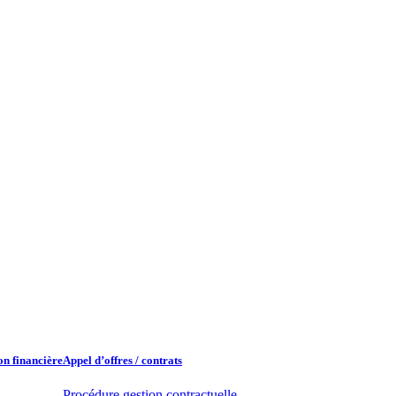
n financière​
Appel d’offres / contrats​
Procédure gestion contractuelle