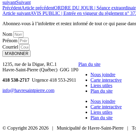
suivant
Suivant
Précédent
Article précédent
ORDRE DU JOUR | Séance extraordinair
Article suivant
AVIS PUBLIC | Entrée en vigueur du règlement n° 37
Abonnez-vous à l’infolettre et restez informé de tout ce qui passe
dans
Nom
Prénom
Courriel
M'ABONNER
1235, rue de la Digue, RC.1
Plan du site
Havre-Saint-Pierre (Québec) G0G 1P0
Nous joindre
418 538-2717
Urgence 418 553-2911
Carte interactive
Liens utiles
info@havresaintpierre.com
Plan du site
Nous joindre
Carte interactive
Liens utiles
Plan du site
© Copyright
2026
2026
| Municipalité de Havre-Saint-Pierre | To