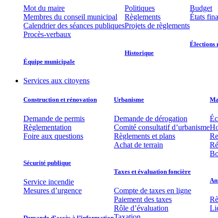
Mot du maire
Politiques
Budget
Membres du conseil municipal
Règlements
États fin
Calendrier des séances publiques
Projets de règlements
Procès-verbaux
Élections 
Historique
Équipe municipale​
Services aux citoyens
Construction et rénovation
Urbanisme
Mat
Demande de permis
Demande de dérogation
Éc
Règlementation
Comité consultatif d’urbanisme
Ho
Foire aux questions
Règlements et plans
Re
Achat de terrain
Ré
Bo
Sécurité publique
Taxes et évaluation foncière
An
Service incendie
Mesures d’urgence
Compte de taxes en ligne
Paiement des taxes
Rè
Rôle d’évaluation
Li
Taxation
Demande d’accès à l’information