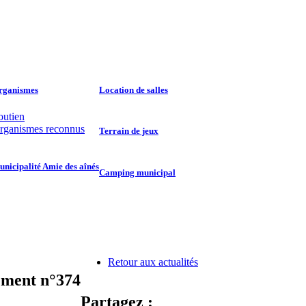
rganismes
Location de salles
outien
rganismes reconnus
Terrain de jeux
nicipalité Amie des aînés
Camping municipal
Retour aux actualités
ement n°374
Partagez :