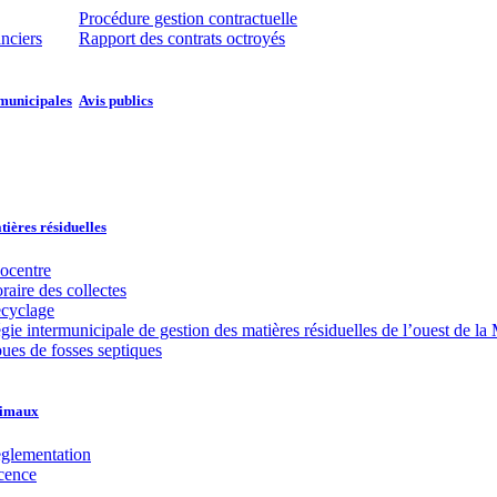
Procédure gestion contractuelle
anciers
Rapport des contrats octroyés
municipales​​
Avis publics
ières résiduelles
ocentre
raire des collectes
cyclage
gie intermunicipale de gestion des matières résiduelles de l’ouest de
ues de fosses septiques
imaux
glementation
cence