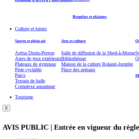
Requêtes et plaintes
Culture et loisirs
Sports et plein air
Arts et culture
O
Aréna Denis-Perron
Salle de diffusion de la Shed-à-Morue
S
Aires de jeux extérieurs
Bibliothèque
O
Plateaux de gymnase
Maison de la culture Roland-Jomphe
Piste cyclable
Place des artisans
Parcs
Mu
Terrain de balle
Complexe aquatique
Tourisme
X
AVIS PUBLIC | Entrée en vigueur du règl