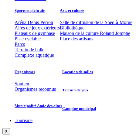
Sports et plein air
Arts et culture
Aréna Denis-Perron
Salle de diffusion de la Shed-à-Morue
Aires de jeux extérieurs
Bibliothèque
Plateaux de gymnase
Maison de la culture Roland-Jomphe
Piste cyclable
Place des artisans
Parcs
Terrain de balle
Complexe aquatique
Organismes
Location de salles
Soutien
Organismes reconnus
Terrain de jeux
Municipalité Amie des aînés
Camping municipal
Tourisme
X