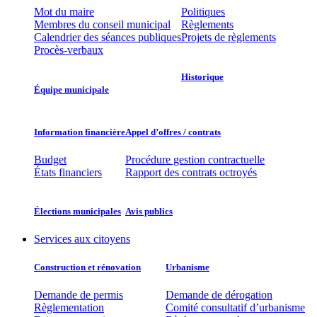
Mot du maire
Politiques
Membres du conseil municipal
Règlements
Calendrier des séances publiques
Projets de règlements
Procès-verbaux
Historique
Équipe municipale​
Information financière​
Appel d’offres / contrats​
Budget
Procédure gestion contractuelle
États financiers
Rapport des contrats octroyés
Élections municipales​​
Avis publics
Services aux citoyens
Construction et rénovation
Urbanisme
Demande de permis
Demande de dérogation
Règlementation
Comité consultatif d’urbanisme