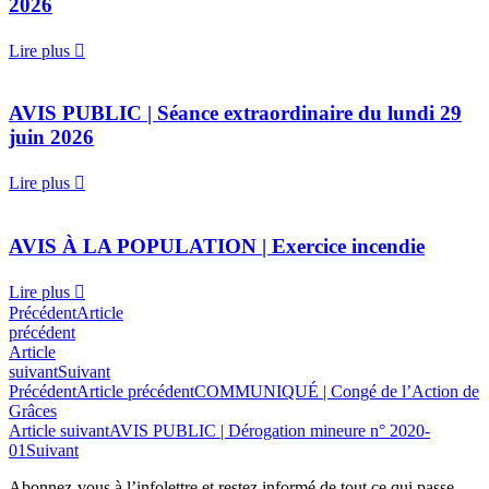
2026
Lire plus
AVIS PUBLIC | Séance extraordinaire du lundi 29
juin 2026
Lire plus
AVIS À LA POPULATION | Exercice incendie
Lire plus
Précédent
Article
précédent
Article
suivant
Suivant
Précédent
Article précédent
COMMUNIQUÉ | Congé de l’Action de
Grâces
Article suivant
AVIS PUBLIC | Dérogation mineure n° 2020-
01
Suivant
Abonnez-vous à l’infolettre et restez informé de tout ce qui passe