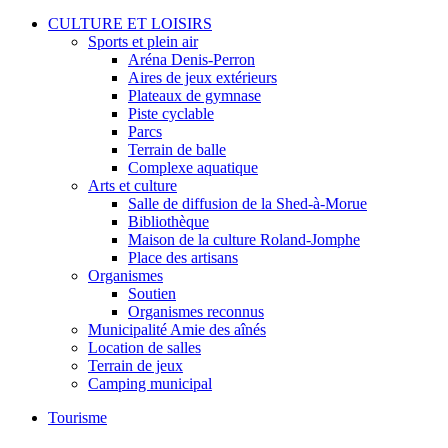
CULTURE ET LOISIRS
Sports et plein air
Aréna Denis-Perron
Aires de jeux extérieurs
Plateaux de gymnase
Piste cyclable
Parcs
Terrain de balle
Complexe aquatique
Arts et culture
Salle de diffusion de la Shed-à-Morue
Bibliothèque
Maison de la culture Roland-Jomphe
Place des artisans
Organismes
Soutien
Organismes reconnus
Municipalité Amie des aînés
Location de salles
Terrain de jeux
Camping municipal
Tourisme