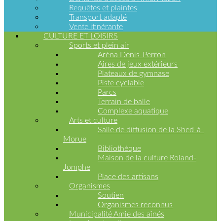
résiduelles de
Requêtes et plaintes
l’ouest de la
Transport adapté
Minganie
Vente itinérante
(RIMMR)
CULTURE ET LOISIRS
Boues de
fosses
Sports et plein air
septiques
Aréna Denis-Perron
Aires de jeux extérieurs
Plateaux de gymnase
Piste cyclable
Animaux
Parcs
Terrain de balle
Complexe aquatique
Règlementation
Arts et culture
Licence
Salle de diffusion de la Shed-à-
Morue
Bibliothèque
Travaux
Maison de la culture Roland-
publics
Jomphe
Place des artisans
Organismes
Déneigement
Soutien
Eau potable
Autres
Organismes reconnus
services
Municipalité Amie des aînés