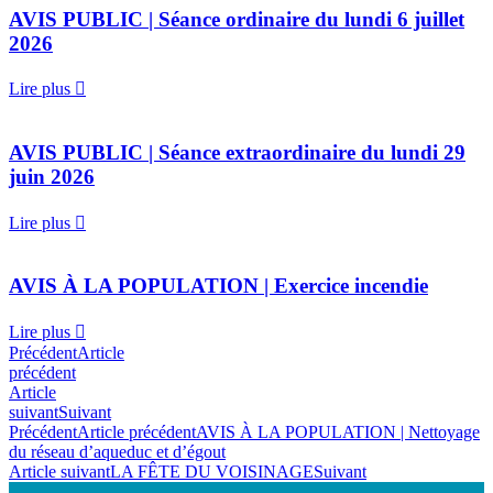
AVIS PUBLIC | Séance ordinaire du lundi 6 juillet
Politiques
2026
et
règlements​
Lire plus
Politiques
Règlements
AVIS PUBLIC | Séance extraordinaire du lundi 29
Projets de
juin 2026
règlements
Lire plus
Historique
AVIS À LA POPULATION | Exercice incendie
Lire plus
Précédent
Article
Information
précédent
Article
financière​
suivant
Suivant
Précédent
Article précédent
AVIS À LA POPULATION | Nettoyage
Budget
du réseau d’aqueduc et d’égout
États financiers
Article suivant
LA FÊTE DU VOISINAGE
Suivant