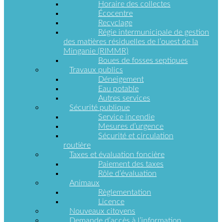
Horaire des collectes
d’évaluation
Écocentre
Taxation
Recyclage
Régie intermunicipale de gestion
des matières résiduelles de l’ouest de la
Minganie (RIMMR)
Boues de fosses septiques
Requêtes
Travaux publics
et plaintes
Déneigement
Eau potable
Autres services
Sécurité publique
Service incendie
Matières
Mesures d’urgence
résiduelles
Sécurité et circulation
routière
Taxes et évaluation foncière
Écocentre
Paiement des taxes
Horaire des
Rôle d’évaluation
collectes
Recyclage
Animaux
Régie
Règlementation
intermunicipale
Licence
de gestion des
Nouveaux citoyens
matières
Demande d’accès à l’information