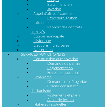
Urbanisme
États financiers
Taxation
Demande de
Appel d’offres / contrats
dérogation
Procédure gestion
Comité
contractuelle
consultatif
Rapport des contrats
d’urbanisme
octroyés
Règlements et
plans
Équipe municipale
Achat de
Historique
terrain
Élections municipales
Avis publics
SERVICES AUX CITOYENS
Construction et rénovation
Demande de permis
Taxes et
Réglementation
évaluation
Foire aux questions
Urbanisme
foncière
Demande de dérogation
Comité consultatif
Compte de
d’urbanisme
taxes en ligne
Règlements et plans
Paiement des
Achat de terrain
taxes
Matières résiduelles
Rôle