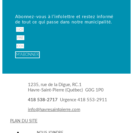
Abonnez-vous à l’infolettre et restez informé
Élections
de tout ce qui passe
dans notre municipalité.
municipales​​
Nom
Prénom
Courriel
M'ABONNER
Appel
d’offres /
contrats​
Procédure
1235, rue de la Digue, RC.1
gestion
Havre-Saint-Pierre (Québec) G0G 1P0
contractuelle
Rapport des
418 538-2717
Urgence 418 553-2911
contrats
info@havresaintpierre.com
octroyés
PLAN DU SITE
NOUS JOINDRE