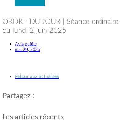
Conseil
ORDRE DU JOUR | Séance ordinaire
municipal​
du lundi 2 juin 2025
Mot du maire
Membres du
Avis public
conseil
mai 29, 2025
municipal
Calendrier des
séances
publiques
Procès-
Retour aux actualités
verbaux
Partagez :
Équipe
municipale​
Les articles récents