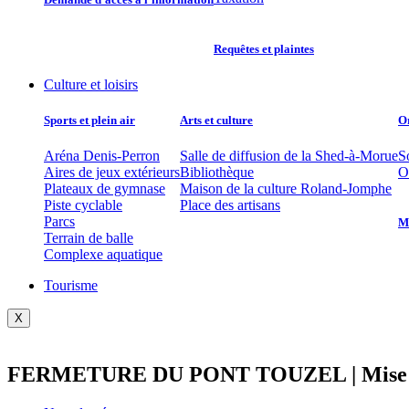
Requêtes et plaintes
Culture et loisirs
Sports et plein air
Arts et culture
O
Aréna Denis-Perron
Salle de diffusion de la Shed-à-Morue
S
Aires de jeux extérieurs
Bibliothèque
O
Plateaux de gymnase
Maison de la culture Roland-Jomphe
Piste cyclable
Place des artisans
Parcs
Mu
Terrain de balle
Complexe aquatique
Tourisme
X
FERMETURE DU PONT TOUZEL | Mise à