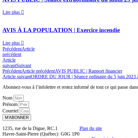
Lire plus
AVIS À LA POPULATION | Exercice incendie
Lire plus
Précédent
Article
précédent
Article
suivant
Suivant
Précédent
Article précédent
AVIS PUBLIC | Rapport financier
Article suivant
ORDRE DU JOUR | Séance ordinaire du 5 juin 2023 
Abonnez-vous à l’infolettre et restez informé de tout ce qui passe
dans
Nom
Prénom
Courriel
M'ABONNER
1235, rue de la Digue, RC.1
Plan du site
Havre-Saint-Pierre (Québec) G0G 1P0