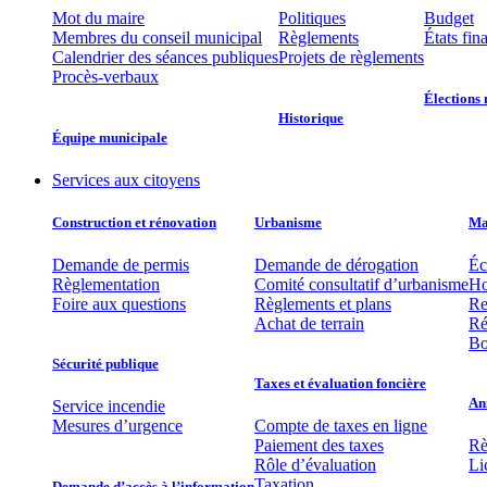
Mot du maire
Politiques
Budget
Membres du conseil municipal
Règlements
États fin
Calendrier des séances publiques
Projets de règlements
Procès-verbaux
Élections 
Historique
Équipe municipale​
Services aux citoyens
Construction et rénovation
Urbanisme
Mat
Demande de permis
Demande de dérogation
Éc
Règlementation
Comité consultatif d’urbanisme
Ho
Foire aux questions
Règlements et plans
Re
Achat de terrain
Ré
Bo
Sécurité publique
Taxes et évaluation foncière
An
Service incendie
Mesures d’urgence
Compte de taxes en ligne
Paiement des taxes
Rè
Rôle d’évaluation
Li
Taxation
Demande d’accès à l’information