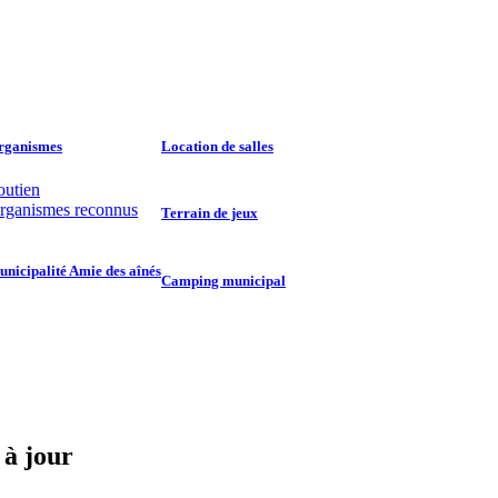
rganismes
Location de salles
outien
rganismes reconnus
Terrain de jeux
nicipalité Amie des aînés
Camping municipal
 jour