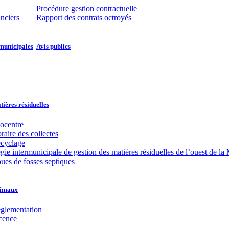
Procédure gestion contractuelle
anciers
Rapport des contrats octroyés
municipales​​
Avis publics
ières résiduelles
ocentre
raire des collectes
cyclage
gie intermunicipale de gestion des matières résiduelles de l’ouest de
ues de fosses septiques
imaux
glementation
cence