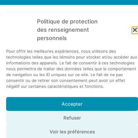
Politique de protection
des renseignement
personnels
1235, rue de la Digue, RC.1
Pour offrir les meilleures expériences, nous utilisons des
Havre-Saint-Pierre (Québec) G0G 1P0
technologies telles que les témoins pour stocker et/ou accéder aux
informations des appareils. Le fait de consentir à ces technologies
418 538-2717
Urgence 418 553-2911
nous permettra de traiter des données telles que le comportement
de navigation ou les ID uniques sur ce site. Le fait de ne pas
info@havresaintpierre.com
consentir ou de retirer son consentement peut avoir un effet
négatif sur certaines caractéristiques et fonctions.
PLAN DU SITE
Accepter
© Copyright
| Municipalité de Havre-Saint-Pierre
Refuser
Tous droits réservés. |
Politique de confidentialité
Voir les préférences
Site Web par