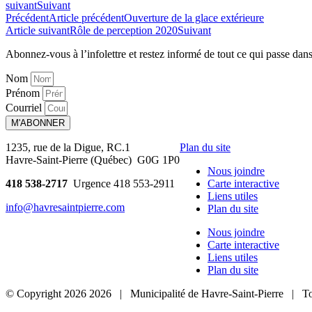
suivant
Suivant
Précédent
Article précédent
Ouverture de la glace extérieure
Article suivant
Rôle de perception 2020
Suivant
Abonnez-vous à l’infolettre et restez informé de tout ce qui passe
dans
Nom
Prénom
Courriel
M'ABONNER
1235, rue de la Digue, RC.1
Plan du site
Havre-Saint-Pierre (Québec) G0G 1P0
Nous joindre
418 538-2717
Urgence 418 553-2911
Carte interactive
Liens utiles
info@havresaintpierre.com
Plan du site
Nous joindre
Carte interactive
Liens utiles
Plan du site
© Copyright
2026
2026
| Municipalité de Havre-Saint-Pierre | To