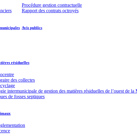
Procédure gestion contractuelle
anciers
Rapport des contrats octroyés
municipales​​
Avis publics
ières résiduelles
ocentre
raire des collectes
cyclage
gie intermunicipale de gestion des matières résiduelles de l’ouest de
ues de fosses septiques
imaux
glementation
cence