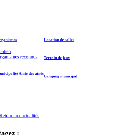
rganismes
Location de salles
outien
rganismes reconnus
Terrain de jeux
nicipalité Amie des aînés
Camping municipal
Retour aux actualités
tagez :