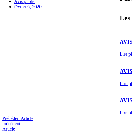
Avis public
février 6, 2020
Les 
AVIS
Lire p
AVIS
Lire p
AVIS
Lire p
Précédent
Article
précédent
Article