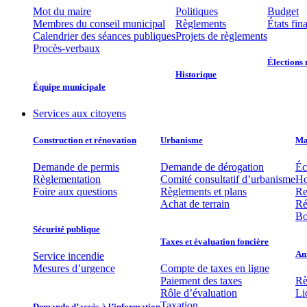
Mot du maire
Politiques
Budget
Membres du conseil municipal
Règlements
États fin
Calendrier des séances publiques
Projets de règlements
Procès-verbaux
Élections 
Historique
Équipe municipale​
Services aux citoyens
Construction et rénovation
Urbanisme
Mat
Demande de permis
Demande de dérogation
Éc
Règlementation
Comité consultatif d’urbanisme
Ho
Foire aux questions
Règlements et plans
Re
Achat de terrain
Ré
Bo
Sécurité publique
Taxes et évaluation foncière
An
Service incendie
Mesures d’urgence
Compte de taxes en ligne
Paiement des taxes
Rè
Rôle d’évaluation
Li
Taxation
Demande d’accès à l’information