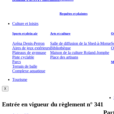
Requêtes et plaintes
Culture et loisirs
Sports et plein air
Arts et culture
O
Aréna Denis-Perron
Salle de diffusion de la Shed-à-Morue
S
Aires de jeux extérieurs
Bibliothèque
O
Plateaux de gymnase
Maison de la culture Roland-Jomphe
Piste cyclable
Place des artisans
Parcs
Mu
Terrain de balle
Complexe aquatique
Tourisme
X
Entrée en vigueur du règlement n° 341
Par