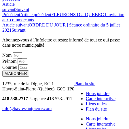
Article
suivant
Suivant
Précédent
Article précédent
FLEURONS DU QUÉBEC | Invitation
aux commerçants
Article suivant
ORDRE DU JOUR | Séance ordinaire du 5 juillet
2021
Suivant
Abonnez-vous à l’infolettre et restez informé de tout ce qui passe
dans notre municipalité.
Nom
Prénom
Courriel
M'ABONNER
1235, rue de la Digue, RC.1
Plan du site
Havre-Saint-Pierre (Québec) G0G 1P0
Nous joindre
418 538-2717
Urgence 418 553-2911
Carte interactive
Liens utiles
info@havresaintpierre.com
Plan du site
Nous joindre
Carte interactive