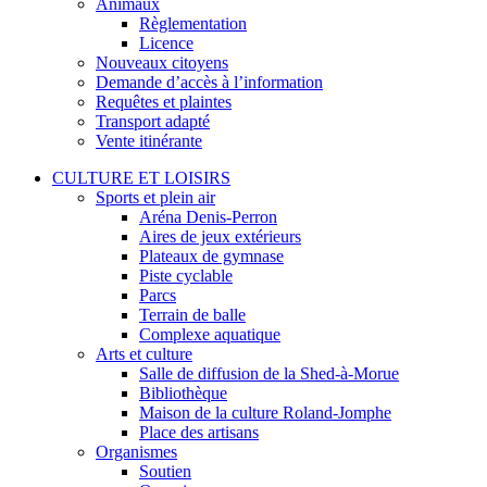
Animaux
Règlementation
Licence
Nouveaux citoyens
Demande d’accès à l’information
Requêtes et plaintes
Transport adapté
Vente itinérante
CULTURE ET LOISIRS
Sports et plein air
Aréna Denis-Perron
Aires de jeux extérieurs
Plateaux de gymnase
Piste cyclable
Parcs
Terrain de balle
Complexe aquatique
Arts et culture
Salle de diffusion de la Shed-à-Morue
Bibliothèque
Maison de la culture Roland-Jomphe
Place des artisans
Organismes
Soutien