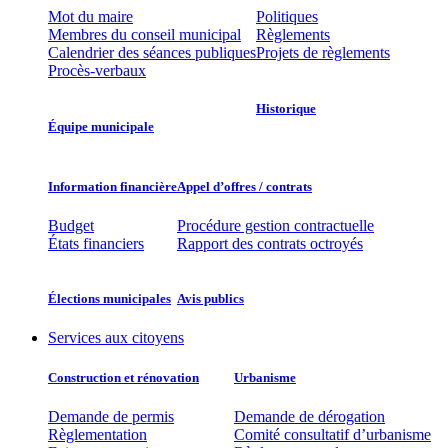
Mot du maire
Politiques
Membres du conseil municipal
Règlements
Calendrier des séances publiques
Projets de règlements
Procès-verbaux
Historique
Équipe municipale​
Information financière​
Appel d’offres / contrats​
Budget
Procédure gestion contractuelle
États financiers
Rapport des contrats octroyés
Élections municipales​​
Avis publics
Services aux citoyens
Construction et rénovation
Urbanisme
Demande de permis
Demande de dérogation
Règlementation
Comité consultatif d’urbanisme