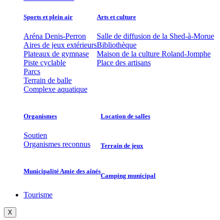
Sports et plein air
Arts et culture
Aréna Denis-Perron
Salle de diffusion de la Shed-à-Morue
Aires de jeux extérieurs
Bibliothèque
Plateaux de gymnase
Maison de la culture Roland-Jomphe
Piste cyclable
Place des artisans
Parcs
Terrain de balle
Complexe aquatique
Organismes
Location de salles
Soutien
Organismes reconnus
Terrain de jeux
Municipalité Amie des aînés
Camping municipal
Tourisme
X