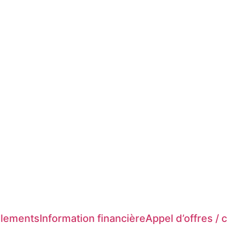
glements​
Information financière​
Appel d’offres / c