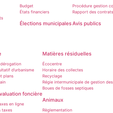
Budget
Procédure gestion co
États financiers
Rapport des contrat
ts
Élections municipales​​
Avis publics
e
Matières résiduelles
dérogation
Écocentre
ltatif d’urbanisme
Horaire des collectes
t plans
Recyclage
ain
Régie intermunicipale de gestion des
Boues de fosses septiques
valuation foncière
Animaux
xes en ligne
 taxes
Règlementation