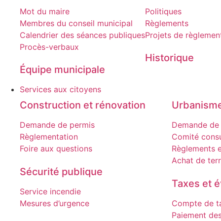
Mot du maire
Politiques
Membres du conseil municipal
Règlements
Calendrier des séances publiques
Projets de règlemen
Procès-verbaux
Historique
Équipe municipale​
Services aux citoyens
Construction et rénovation
Urbanism
Demande de permis
Demande de 
Règlementation
Comité consu
Foire aux questions
Règlements e
Achat de terr
Sécurité publique
Taxes et é
Service incendie
Mesures d’urgence
Compte de ta
Paiement des