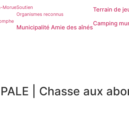
-à-Morue
Soutien
Terrain de je
Organismes reconnus
Jomphe
Camping mun
Municipalité Amie des aînés
ALE | Chasse aux abo