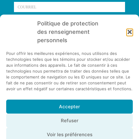
Courriel
M'ABONNER
Politique de protection
des renseignement
personnels
Pour offrir les meilleures expériences, nous utilisons des
technologies telles que les témoins pour stocker et/ou accéder
aux informations des appareils. Le fait de consentir à ces
1235, rue de la Digue, RC.1
technologies nous permettra de traiter des données telles que
Havre-Saint-Pierre (Québec) G0G 1P0
le comportement de navigation ou les ID uniques sur ce site. Le
fait de ne pas consentir ou de retirer son consentement peut
Urgence 418 553-2911
avoir un effet négatif sur certaines caractéristiques et fonctions.
418 538-2717
info@havresaintpierre.com
Accepter
PLAN DU SITE
Refuser
Voir les préférences
© Copyright
| Municipalité de Havre-Saint-Pierre