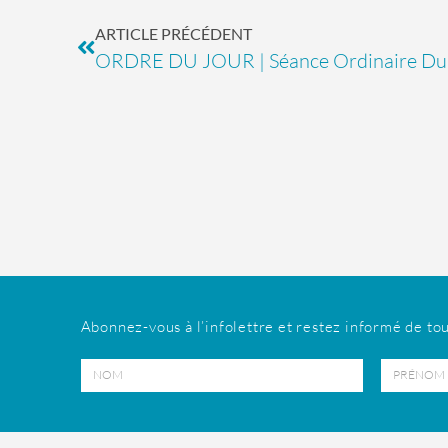
ARTICLE PRÉCÉDENT
ORDRE DU JOUR | Séance Ordinaire Du 
Abonnez-vous à l’infolettre et restez informé de tou
Nom
Prénom