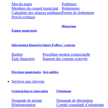
Mot du maire
Politiques
Membres du conseil municipal
Règlements
Calendrier des séances publiques
Projets de règlements
Procès-verbaux
Historique
Équipe municipale​
Information financière​
Appel d’offres / contrats​
Budget
Procédure gestion contractuelle
États financiers
Rapport des contrats octroyés
Élections municipales​​
Avis publics
Services aux citoyens
Construction et rénovation
Urbanisme
Demande de permis
Demande de dérogation
Règlementation
Comité consultatif d’urbanisme