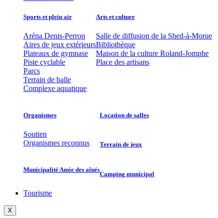
Sports et plein air
Arts et culture
Aréna Denis-Perron
Salle de diffusion de la Shed-à-Morue
Aires de jeux extérieurs
Bibliothèque
Plateaux de gymnase
Maison de la culture Roland-Jomphe
Piste cyclable
Place des artisans
Parcs
Terrain de balle
Complexe aquatique
Organismes
Location de salles
Soutien
Organismes reconnus
Terrain de jeux
Municipalité Amie des aînés
Camping municipal
Tourisme
X