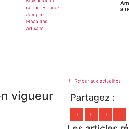
Maison de la
Am
culture Roland-
aîn
Jomphe
Place des
artisans
Retour aux actualités
en vigueur
Partagez :
Les articles r