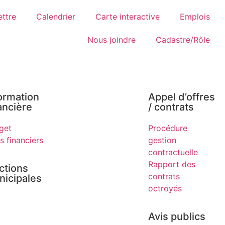
ettre
Calendrier
Carte interactive
Emplois
Nous joindre
Cadastre/Rôle
ormation
Appel d’offres
ancière​
/ contrats​
get
Procédure
s financiers
gestion
contractuelle
Rapport des
ctions
contrats
icipales​​
octroyés
Avis publics