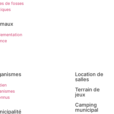
es de fosses
tiques
imaux
lementation
ence
ganismes
Location de
salles
tien
Terrain de
anismes
jeux
onnus
Camping
municipal
icipalité