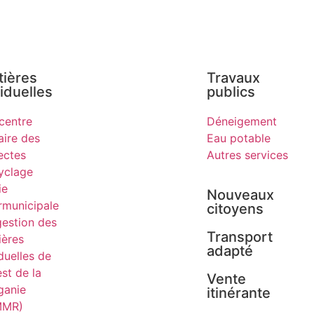
tières
Travaux
iduelles
publics
centre
Déneigement
aire des
Eau potable
ectes
Autres services
yclage
ie
Nouveaux
rmunicipale
citoyens
gestion des
Transport
ières
adapté
duelles de
est de la
Vente
ganie
itinérante
MMR)