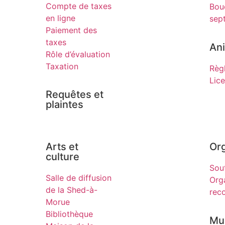
Compte de taxes
Bou
en ligne
sep
Paiement des
taxes
An
Rôle d’évaluation
Taxation
Règ
Lic
Requêtes et
plaintes
Arts et
Or
culture
Sou
Salle de diffusion
Org
de la Shed-à-
rec
Morue
Bibliothèque
Mun