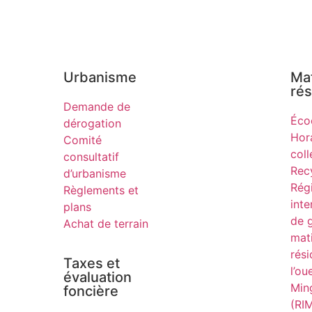
Urbanisme
Ma
rés
Demande de
Éco
dérogation
Hor
Comité
coll
consultatif
Rec
d’urbanisme
Rég
Règlements et
inte
plans
de 
Achat de terrain
mat
rési
Taxes et
l’ou
évaluation
Min
foncière
(RI