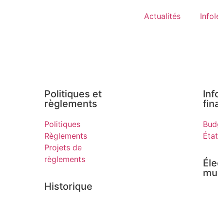
Actualités
Infol
Politiques et
Inf
règlements​
fin
Politiques
Bud
Règlements
État
Projets de
règlements
Éle
mun
Historique