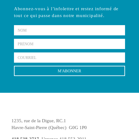
Abonnez-vous à l’infolettre et restez informé de
tout ce qui passe
dans notre municipalité.
Nom
Prénom
Courriel
M'ABONNER
1235, rue de la Digue, RC.1
Havre-Saint-Pierre (Québec) G0G 1P0
418 538-2717
Urgence 418 553-2911