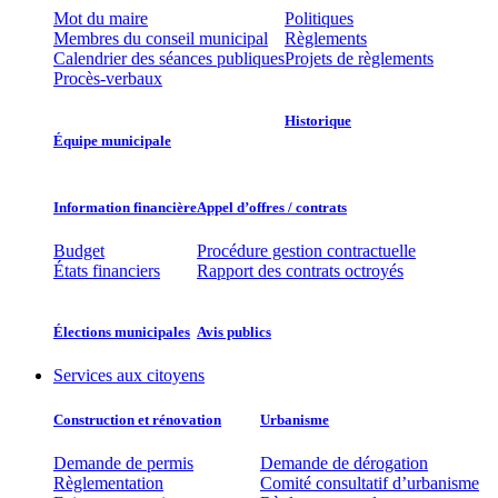
Mot du maire
Politiques
Membres du conseil municipal
Règlements
Calendrier des séances publiques
Projets de règlements
Procès-verbaux
Historique
Équipe municipale​
Information financière​
Appel d’offres / contrats​
Budget
Procédure gestion contractuelle
États financiers
Rapport des contrats octroyés
Élections municipales​​
Avis publics
Services aux citoyens
Construction et rénovation
Urbanisme
Demande de permis
Demande de dérogation
Règlementation
Comité consultatif d’urbanisme