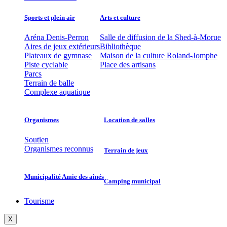
Sports et plein air
Arts et culture
Aréna Denis-Perron
Salle de diffusion de la Shed-à-Morue
Aires de jeux extérieurs
Bibliothèque
Plateaux de gymnase
Maison de la culture Roland-Jomphe
Piste cyclable
Place des artisans
Parcs
Terrain de balle
Complexe aquatique
Organismes
Location de salles
Soutien
Organismes reconnus
Terrain de jeux
Municipalité Amie des aînés
Camping municipal
Tourisme
X