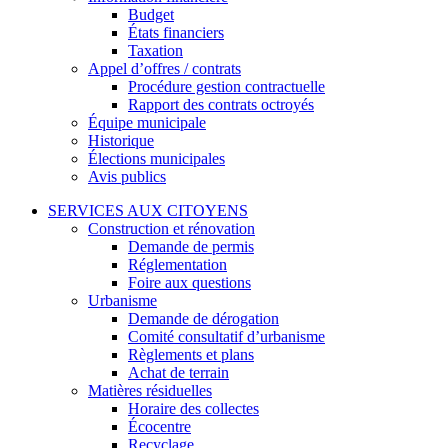
Budget
États financiers
Taxation
Appel d’offres / contrats
Procédure gestion contractuelle
Rapport des contrats octroyés
Équipe municipale
Historique
Élections municipales
Avis publics
SERVICES AUX CITOYENS
Construction et rénovation
Demande de permis
Réglementation
Foire aux questions
Urbanisme
Demande de dérogation
Comité consultatif d’urbanisme
Règlements et plans
Achat de terrain
Matières résiduelles
Horaire des collectes
Écocentre
Recyclage