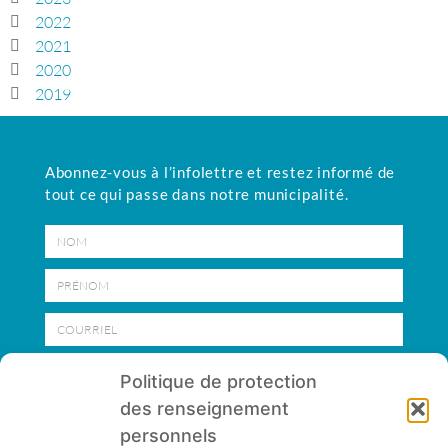
2022
2021
2020
2019
Abonnez-vous à l’infolettre et restez informé de
tout ce qui passe
dans notre municipalité.
Nom
Prénom
Courriel
M'ABONNER
Politique de protection
des renseignement
personnels