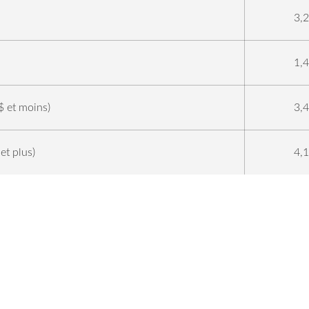
3,
1,
$ et moins)
3,
et plus)
4,