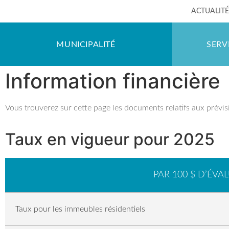
ACTUALIT
MUNICIPALITÉ
SERV
Information financière​
Vous trouverez sur cette page les documents relatifs aux prévis
Taux en vigueur pour 2025
PAR 100 $ D’ÉVA
Taux pour les immeubles résidentiels